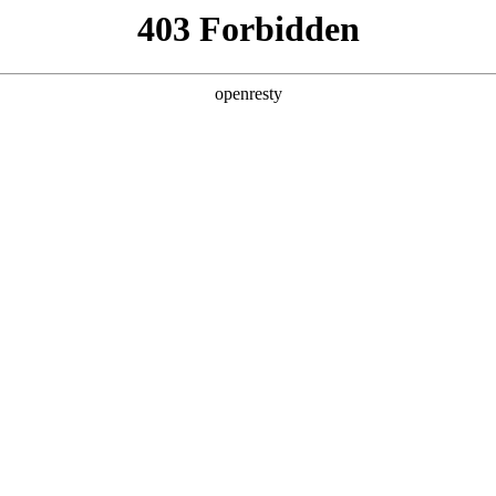
企业业务
个人业务
了解我们
投资者
EN
Global
的薪
在巅峰国际，除了舒适开放的办公环境，
巅
办公休闲场所
年
我们还有室内健身房、咖啡厅、室外篮球
康
励
场、足球场，员工可获得休闲时光的中的
康
房
愉悦感受。在这里，每一位员工将收获自己
时
午
事业的起步、职场的蜕变 。
（
停
作
创新平台
投资者关系
婚
态
建
技术策源地开放课题
信息
科技知乎
公司公告